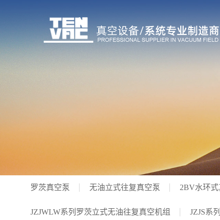
罗茨真空泵
无油立式往复真空泵
2BV水环
JZJWLW系列罗茨立式无油往复真空机组
JZJS