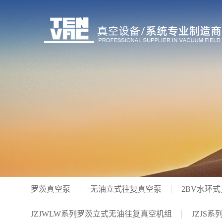
罗茨真空泵
无油立式往复真空泵
2BV水环
JZJWLW系列罗茨立式无油往复真空机组
JZJS